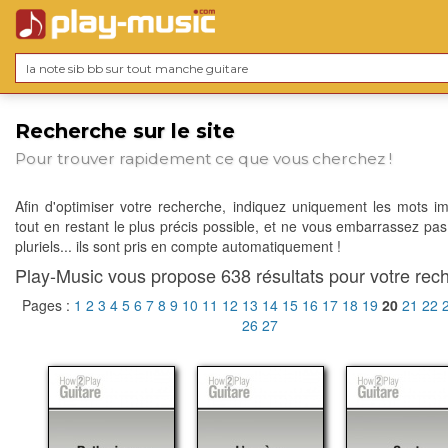
Recherche sur le site
Pour trouver rapidement ce que vous cherchez !
Afin d'optimiser votre recherche, indiquez uniquement les mots im
tout en restant le plus précis possible, et ne vous embarrassez pas
pluriels... ils sont pris en compte automatiquement !
Play-Music vous propose 638 résultats pour votre rech
Pages :
1
2
3
4
5
6
7
8
9
10
11
12
13
14
15
16
17
18
19
20
21
22
26
27