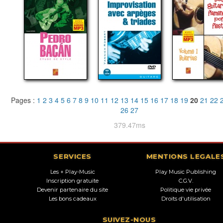
Pages :
1
2
3
4
5
6
7
8
9
10
11
12
13
14
15
16
17
18
19
20
21
22
26
27
379.47ms
SERVICES
MENTIONS LEGALE
Les + Play-Music
Play Music Publishing
Inscription gratuite
C.G.V.
Devenir partenaire du site
Politique vie privée
Les bons cadeaux
Droits d'utilisation
SUIVEZ-NOUS