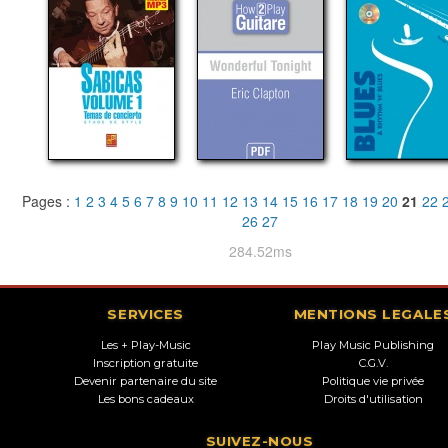
Pages :
1
2
3
4
5
6
7
8
9
10
11
12
13
14
15
16
17
18
19
20
21
22
26
27
284.52ms
SERVICES
MENTIONS LEGALE
Les + Play-Music
Play Music Publishing
Inscription gratuite
C.G.V.
Devenir partenaire du site
Politique vie privée
Les bons cadeaux
Droits d'utilisation
SUIVEZ-NOUS