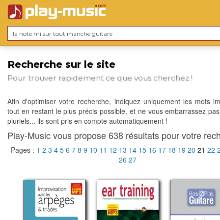
Recherche sur le site
Pour trouver rapidement ce que vous cherchez !
Afin d'optimiser votre recherche, indiquez uniquement les mots im
tout en restant le plus précis possible, et ne vous embarrassez pas
pluriels... ils sont pris en compte automatiquement !
Play-Music vous propose 638 résultats pour votre rech
Pages :
1
2
3
4
5
6
7
8
9
10
11
12
13
14
15
16
17
18
19
20
21
22
26
27