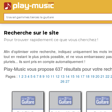
Recherche sur le site
Pour trouver rapidement ce que vous cherchez !
Afin d'optimiser votre recherche, indiquez uniquement les mots im
tout en restant le plus précis possible, et ne vous embarrassez pas
pluriels... ils sont pris en compte automatiquement !
Play-Music vous propose 637 résultats pour votre rech
Pages :
1
2
3
4
5
6
7
8
9
10
11
12
13
14
15
16
17
18
19
20
21
22
26
27