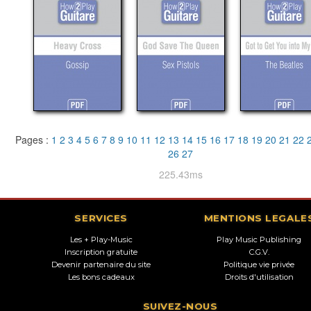
Pages :
1
2
3
4
5
6
7
8
9
10
11
12
13
14
15
16
17
18
19
20
21
22
26
27
225.43ms
SERVICES
MENTIONS LEGALE
Les + Play-Music
Play Music Publishing
Inscription gratuite
C.G.V.
Devenir partenaire du site
Politique vie privée
Les bons cadeaux
Droits d'utilisation
SUIVEZ-NOUS