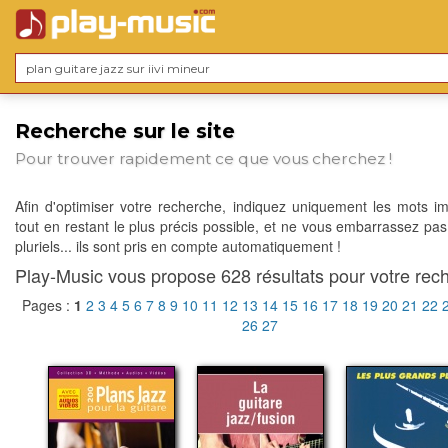
Recherche sur le site
Pour trouver rapidement ce que vous cherchez !
Afin d'optimiser votre recherche, indiquez uniquement les mots im
tout en restant le plus précis possible, et ne vous embarrassez pas
pluriels... ils sont pris en compte automatiquement !
Play-Music vous propose 628 résultats pour votre rech
Pages :
1
2
3
4
5
6
7
8
9
10
11
12
13
14
15
16
17
18
19
20
21
22
26
27