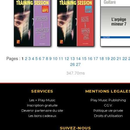
Pages :
1
2
3
4
5
6
7
8
9
10
11
12
13
14
15
16
17
18
19
20
21
22
26
27
347.70ms
SERVICES
MENTIONS LEGALE
Les + Play-Music
Play Music Publishing
Inscription gratuite
C.G.V.
Devenir partenaire du site
Politique vie privée
Les bons cadeaux
Droits d'utilisation
SUIVEZ-NOUS