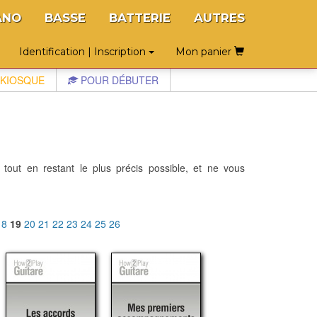
ANO
BASSE
BATTERIE
AUTRES
Identification | Inscription
Mon panier
KIOSQUE
POUR DÉBUTER
 tout en restant le plus précis possible, et ne vous
18
19
20
21
22
23
24
25
26