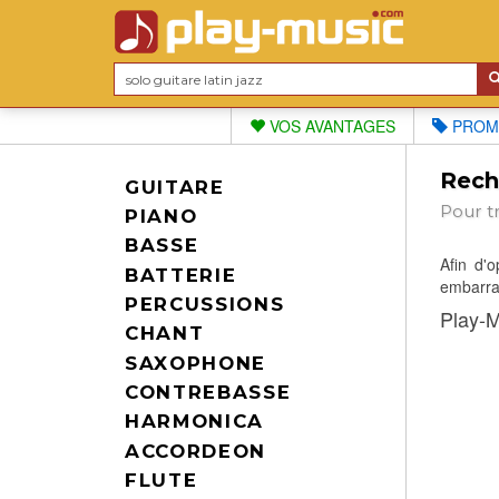
VOS AVANTAGES
PROM
Reche
GUITARE
Pour t
PIANO
BASSE
Afin d'
BATTERIE
embarras
PERCUSSIONS
Play-M
CHANT
SAXOPHONE
CONTREBASSE
HARMONICA
ACCORDEON
FLUTE