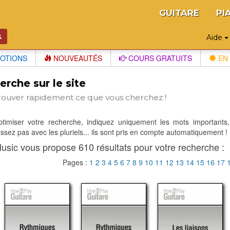
GUITARE
PI
Aide
OTIONS
NOUVEAUTÉS
COURS GRATUITS
EN 
rche sur le site
rouver rapidement ce que vous cherchez !
optimiser votre recherche, indiquez uniquement les mots importants,
sez pas avec les pluriels... ils sont pris en compte automatiquement !
usic vous propose 610 résultats pour votre recherche :
Pages :
1
2
3
4
5
6
7
8
9
10
11
12
13
14
15
16
17