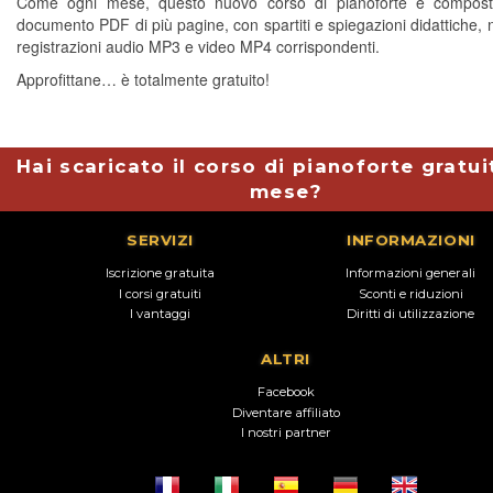
Come ogni mese, questo nuovo corso di pianoforte è compos
documento PDF di più pagine, con spartiti e spiegazioni didattiche, 
registrazioni audio MP3 e video MP4 corrispondenti.
Approfittane… è totalmente gratuito!
Hai scaricato il corso di pianoforte gratui
mese?
SERVIZI
INFORMAZIONI
Iscrizione gratuita
Informazioni generali
I corsi gratuiti
Sconti e riduzioni
I vantaggi
Diritti di utilizzazione
ALTRI
Facebook
Diventare affiliato
I nostri partner