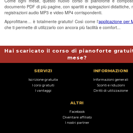
Come ogni mese, questo nuovo corso di pianoforte è compos
documento PDF di più pagine, con spartiti e spiegazioni didattiche, 
registrazioni audio MP3 e video MP4 corrispondenti.
Approfittane… è totalmente gratuito! Così come l'
applicazione per
che ti permette di utilizzarlo con ancora più facilità e comfort...
Hai scaricato il corso di pianoforte gratui
mese?
SERVIZI
INFORMAZIONI
Iscrizione gratuita
Informazioni generali
I corsi gratuiti
Sconti e riduzioni
I vantaggi
Diritti di utilizzazione
ALTRI
Facebook
Diventare affiliato
I nostri partner