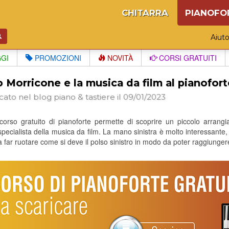
CHITARRA
PIANOFO
Aiut
GGI
PROMOZIONI
NOVITÀ
CORSI GRATUITI
 Morricone e la musica da film al pianofort
cato nel blog
piano & tastiere
il 09/01/2023
orso gratuito di pianoforte permette di scoprire un piccolo arrangi
pecialista della musica da film. La mano sinistra è molto interessante,
 far ruotare come si deve il polso sinistro in modo da poter raggiungere 