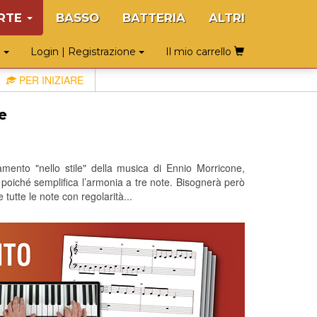
RTE
BASSO
BATTERIA
ALTRI
o
Login | Registrazione
Il mio carrello
PER INIZIARE
e
amento "nello stile" della musica di Ennio Morricone,
 poiché semplifica l’armonia a tre note. Bisognerà però
tutte le note con regolarità...