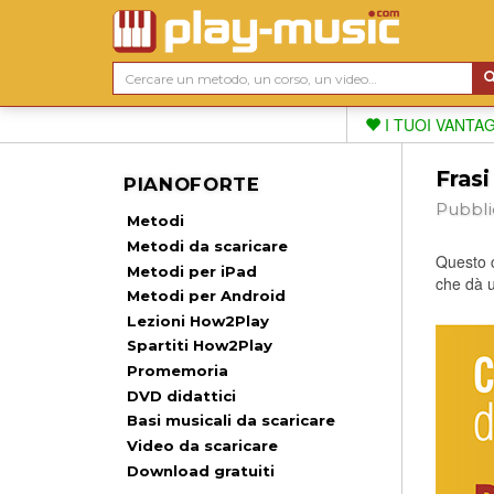
I TUOI VANTA
Frasi
PIANOFORTE
Pubbli
Metodi
Metodi da scaricare
Questo c
Metodi per iPad
che dà u
Metodi per Android
Lezioni How2Play
Spartiti How2Play
Promemoria
DVD didattici
Basi musicali da scaricare
Video da scaricare
Download gratuiti