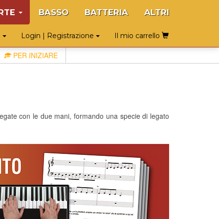
RTE
BASSO
BATTERIA
ALTRI
o
Login | Registrazione
Il mio carrello
PER INIZIARE
i legate con le due mani, formando una specie di legato