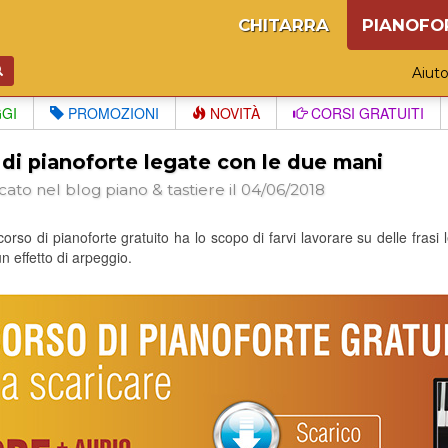
CHITARRA
PIANOFO
Aiut
GGI
PROMOZIONI
NOVITÀ
CORSI GRATUITI
 di pianoforte legate con le due mani
cato nel blog
piano & tastiere
il 04/06/2018
orso di pianoforte gratuito ha lo scopo di farvi lavorare su delle fras
n effetto di arpeggio.