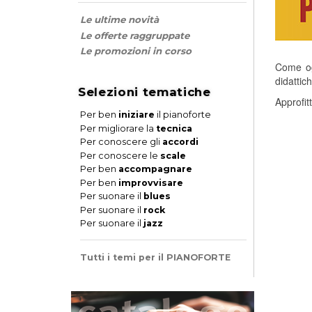
Le ultime novità
Le offerte raggruppate
Le promozioni in corso
Come og
didattic
Selezioni tematiche
Approfit
Per ben
iniziare
il pianoforte
Per migliorare la
tecnica
Per conoscere gli
accordi
Per conoscere le
scale
Per ben
accompagnare
Per ben
improvvisare
Per suonare il
blues
Per suonare il
rock
Per suonare il
jazz
Tutti i temi per il PIANOFORTE