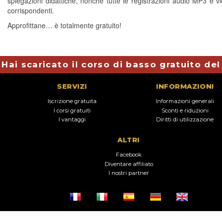
spiegazioni didattiche, nonché tutte le registrazioni audio MP3 e 
corrispondenti.
Approfittane… è totalmente gratuito!
Hai scaricato il corso di basso gratuito de
SERVIZI
INFORMAZIONI
Iscrizione gratuita
Informazioni generali
I corsi gratuiti
Sconti e riduzioni
I vantaggi
Diritti di utilizzazione
ALTRI
Facebook
Diventare affiliato
I nostri partner