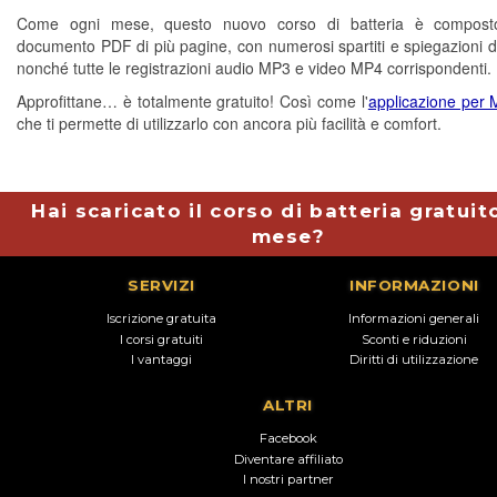
Come ogni mese, questo nuovo corso di batteria è compos
documento PDF di più pagine, con numerosi spartiti e spiegazioni di
nonché tutte le registrazioni audio MP3 e video MP4 corrispondenti.
Approfittane… è totalmente gratuito! Così come l'
applicazione per
che ti permette di utilizzarlo con ancora più facilità e comfort.
Hai scaricato il corso di batteria gratuit
mese?
SERVIZI
INFORMAZIONI
Iscrizione gratuita
Informazioni generali
I corsi gratuiti
Sconti e riduzioni
I vantaggi
Diritti di utilizzazione
ALTRI
Facebook
Diventare affiliato
I nostri partner