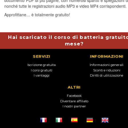
documento PDF di più pagine, con numerosi spartiti e spiegazioni di
nonché tutte le registrazioni audio MP3 e video MP4 corrispondenti.
Approfittane… è totalmente gratuito!
Hai scaricato il corso di batteria gratuit
mese?
SERVIZI
INFORMAZIONI
Iscrizione gratuita
Informazioni generali
I corsi gratuiti
Sconti e riduzioni
I vantaggi
Diritti di utilizzazione
ALTRI
Facebook
Diventare affiliato
I nostri partner