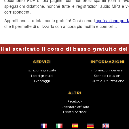
documento PDF di più pagine, con numerosi spartiti (con intavo
spiegazioni didattiche, nonché tutte le registrazioni audio MP3 e 
corrispondenti.
Approfittane… è totalmente gratuito! Così come l'
applicazione per
che ti permette di utilizzarlo con ancora più facilità e comfort...
Hai scaricato il corso di basso gratuito de
SERVIZI
INFORMAZIONI
Iscrizione gratuita
Informazioni generali
I corsi gratuiti
Sconti e riduzioni
I vantaggi
Diritti di utilizzazione
ALTRI
Facebook
Diventare affiliato
I nostri partner