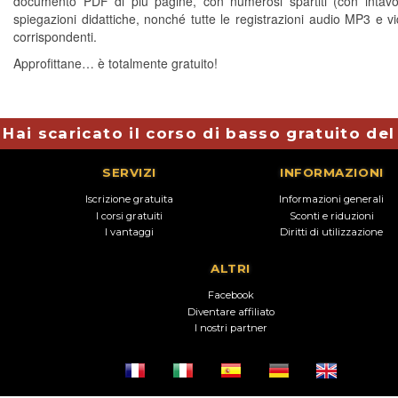
documento PDF di più pagine, con numerosi spartiti (con intavo
spiegazioni didattiche, nonché tutte le registrazioni audio MP3 e 
corrispondenti.
Approfittane… è totalmente gratuito!
Hai scaricato il corso di basso gratuito de
SERVIZI
INFORMAZIONI
Iscrizione gratuita
Informazioni generali
I corsi gratuiti
Sconti e riduzioni
I vantaggi
Diritti di utilizzazione
ALTRI
Facebook
Diventare affiliato
I nostri partner