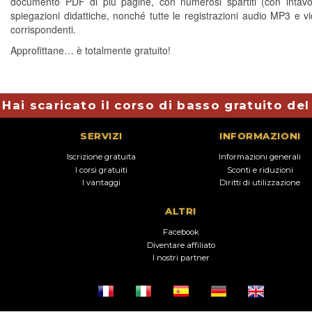
documento PDF di più pagine, con numerosi spartiti (con intavo
spiegazioni didattiche, nonché tutte le registrazioni audio MP3 e 
corrispondenti.
Approfittane… è totalmente gratuito!
Hai scaricato il corso di basso gratuito de
SERVIZI
INFORMAZIONI
Iscrizione gratuita
Informazioni generali
I corsi gratuiti
Sconti e riduzioni
I vantaggi
Diritti di utilizzazione
ALTRI
Facebook
Diventare affiliato
I nostri partner