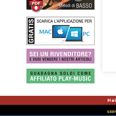
Hai
SER