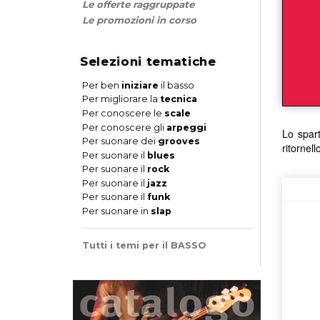
Le offerte raggruppate
Le promozioni in corso
Selezioni tematiche
Per ben
iniziare
il basso
Per migliorare la
tecnica
Per conoscere le
scale
Per conoscere gli
arpeggi
Lo spart
Per suonare dei
grooves
ritornell
Per suonare il
blues
Per suonare il
rock
Per suonare il
jazz
Per suonare il
funk
Per suonare in
slap
Tutti i temi per il BASSO