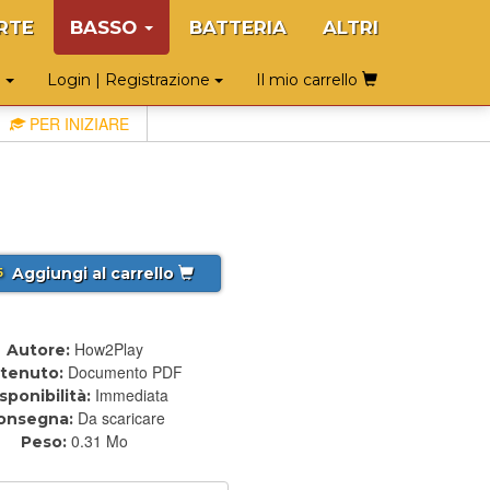
RTE
BASSO
BATTERIA
ALTRI
o
Login | Registrazione
Il mio carrello
PER INIZIARE
Aggiungi al carrello
5
How2Play
Autore:
Documento PDF
tenuto:
Immediata
sponibilità:
Da scaricare
onsegna:
0.31 Mo
Peso: