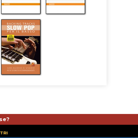
ese?
TRI