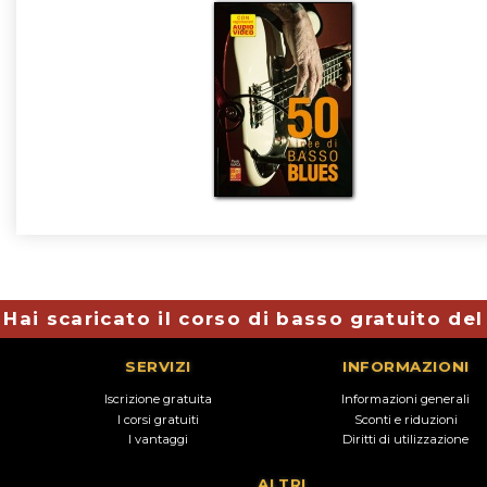
Hai scaricato il corso di basso gratuito de
SERVIZI
INFORMAZIONI
Iscrizione gratuita
Informazioni generali
I corsi gratuiti
Sconti e riduzioni
I vantaggi
Diritti di utilizzazione
ALTRI