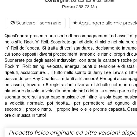
Consegna:
258.78 Mo
Peso:
Scaricare il sommario
Aggiungere alle mie presel
Quest'opera presenta una serie di accompagnamenti ed assoli di p
nello stile Rock ’n’ Roll. Scoprirete quindi delle ritmiche nel più puro 
‘n’ Roll dell’epoca. Si tratta di veri standards, decisamente intramon
cui sono esposti i diversi procedimenti armonici e ritmici propri di que
Suonerete poi degli assoli indiavolati, con tutte le caratteri-stiche p
Rock ‘n’ Roll: timing, velocità, energia, punti di tensione e di stasi, 
ripetuti, acciaccature… Il tutto nello spirito di Jerry Lee Lewis o Litt
passando per Ray Charles… e tanti altri ancora! Per ogni accomp
ed assolo, troverete 5 registrazioni diverse distribuite nel modo se
pianoforte da solo, a velocità normale poi ridotta, la stessa parte di 
suonata però sulla sua base musicale ed infine la sola base musica
a velocità normale, poi ridotta... per permettere ad ognuno d
secondo il proprio ritmo, il proprio livello e le proprie capacità. Ossi
ore di musica in tutto!
Prodotto fisico originale ed altre versioni dispon