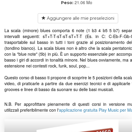
21.06 Mo
Peso:
Aggiungere alle mie preselezioni
La scala (minore) blues comporta 6 note (1 b3 4 b5 5 b7) separ
intervalli seguenti: sT+T-T-sT-sT-sT+T-T (Es. in C: C-Eb-F-Gb
trasportabile sul basso in tutti i toni grazie al posizionamento del
(tondino bianco). La scala blues non è altro che la scala pentatoni
con la "blue note" (5b) in più. È un supporto essenziale per accomp
basso i giri di accordi in tonalità minore. Nel blues ovviamente, ma
estensione nei contesti rock, funk, soul, pop...
Questo corso di basso ti propone di scoprire le 5 posizioni della scal
video, di praticarle a partire da due esercizi tecnici e di applicarle
grooves e linee di basso da suonare su delle basi musicali.
N.B. Per approfittare pienamente di questi corsi in versione mu
utilizzali preferibilmente con l'
applicazione gratuita Play Music per 