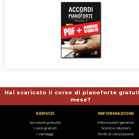
Hai scaricato il corso di pianoforte gratui
mese?
SERVIZI
INFORMAZIONI
Iscrizione gratuita
Informazioni generali
I corsi gratuiti
Sconti e riduzioni
I vantaggi
Diritti di utilizzazione