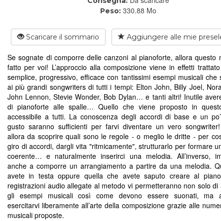
Consegna:
330.88 Mo
Peso:
Scaricare il sommario
Aggiungere alle mie presel
Se sognate di comporre delle canzoni al pianoforte, allora questo
fatto per voi! L’approccio alla composizione viene in effetti tratta
semplice, progressivo, efficace con tantissimi esempi musicali che s
ai più grandi songwriters di tutti i tempi: Elton John, Billy Joel, No
John Lennon, Stevie Wonder, Bob Dylan… e tanti altri! Inutile aver
di pianoforte alle spalle… Quello che viene proposto in quest
accessibile a tutti. La conoscenza degli accordi di base e un po
gusto saranno sufficienti per farvi diventare un vero songwriter
allora da scoprire quali sono le regole - o meglio le dritte - per co
giro di accordi, dargli vita "ritmicamente", strutturarlo per formare 
coerente… e naturalmente inserirci una melodia. All’inverso, i
anche a comporre un arrangiamento a partire da una melodia. Q
avete in testa oppure quella che avete saputo creare al piano
registrazioni audio allegate al metodo vi permetteranno non solo di 
gli esempi musicali così come devono essere suonati, ma 
esercitarvi liberamente all’arte della composizione grazie alle nume
musicali proposte.