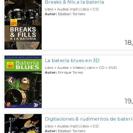
Breaks & fills a la batería
Libro + Audios mp3 | Libro + CD
Autor:
Esteban Tornero
18,
La batería blues en 3D
Libro + Audios + Vídeos | Libro + CD + DVD
Autor:
Enrique Torrez
19,
Digitaciones & rudimentos de baterí
Libro + Audios mp3 | Libro + CD
Autor:
Esteban Tornero