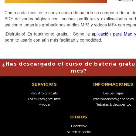
Como cada mes, este nuevo curso de batería se compone de un 
PDF de varias páginas con muchas partituras y explicaciones pe
así como todas las grabaciones audios MP3 y vídeos MP4 correspo
¡Disfrútalo! Es totalmente gratis... Como la
aplicación para Mac 
permite usarlo con aún más facilidad y comodidad.
¿Has descargado el curso de bateria gratu
mes?
SERVICIOS
INFORMACIONES
Registro gratuito
Las ventajas
Los cursos gratuitos
Informaciones generales
Ayuda
Rebajas & descuentos
OTROS
Facebook
Nuestros socios