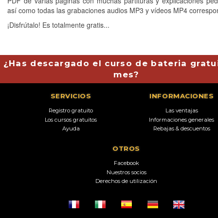
PDF de varias páginas con muchas partituras y explicaciones pe
así como todas las grabaciones audios MP3 y vídeos MP4 correspo
¡Disfrútalo! Es totalmente gratis...
¿Has descargado el curso de bateria gratu
mes?
SERVICIOS
INFORMACIONES
Registro gratuito
Las ventajas
Los cursos gratuitos
Informaciones generales
Ayuda
Rebajas & descuentos
OTROS
Facebook
Nuestros socios
Derechos de utilización