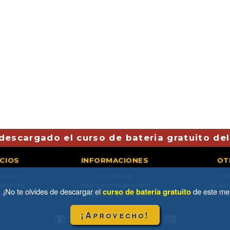
descargado el curso de bateria gratuito de
ICIOS
INFORMACIONES
OT
gratuito
Las ventajas
Fac
 gratuitos
Informaciones generales
Nuestr
¡No te olvides de descargar el
curso de batería gratuito
de este me
da
Rebajas & descuentos
Derechos d
¡Aprovecho!