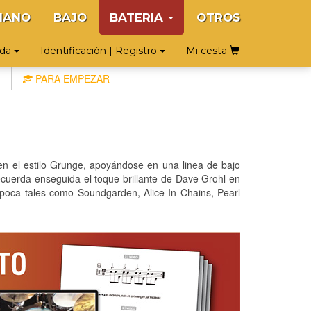
IANO
BAJO
BATERIA
OTROS
uda
Identificación | Registro
Mi cesta
PARA EMPEZAR
 en el estilo Grunge, apoyándose en una linea de bajo
ecuerda enseguida el toque brillante de Dave Grohl en
poca tales como Soundgarden, Alice In Chains, Pearl