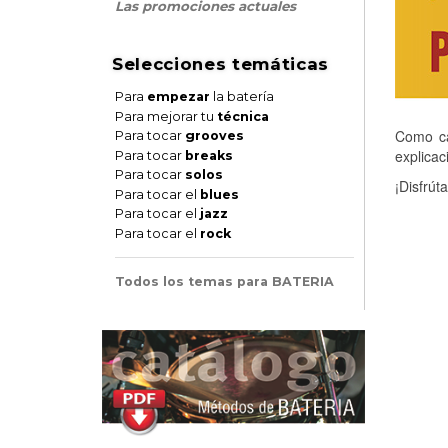
Las promociones actuales
Selecciones temáticas
Para
empezar
la batería
Para mejorar tu
técnica
Como ca
Para tocar
grooves
explica
Para tocar
breaks
Para tocar
solos
¡Disfrút
Para tocar el
blues
Para tocar el
jazz
Para tocar el
rock
Todos los temas para BATERIA