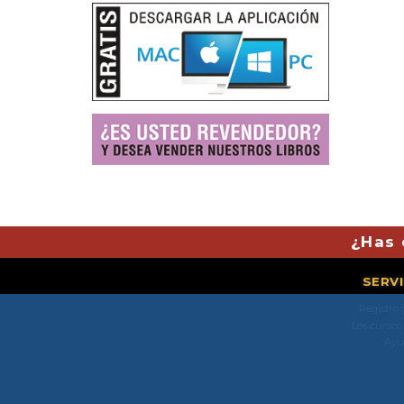
¿Has 
SERV
Registro 
Los cursos
Ayu