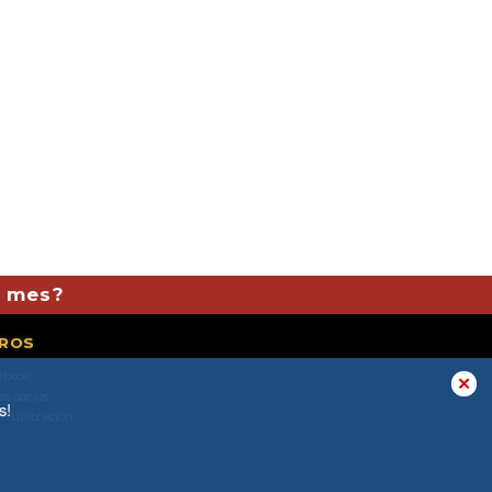
l mes?
ROS
ebook
✕
os socios
s!
e utilización