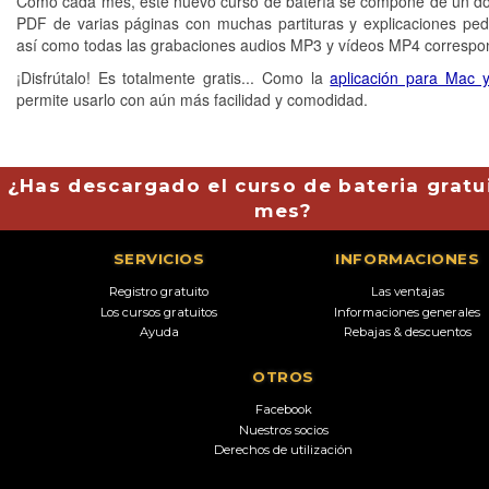
Como cada mes, este nuevo curso de batería se compone de un 
PDF de varias páginas con muchas partituras y explicaciones pe
así como todas las grabaciones audios MP3 y vídeos MP4 correspo
¡Disfrútalo! Es totalmente gratis... Como la
aplicación para Mac 
permite usarlo con aún más facilidad y comodidad.
¿Has descargado el curso de bateria gratu
mes?
SERVICIOS
INFORMACIONES
Registro gratuito
Las ventajas
Los cursos gratuitos
Informaciones generales
Ayuda
Rebajas & descuentos
OTROS
Facebook
Nuestros socios
Derechos de utilización