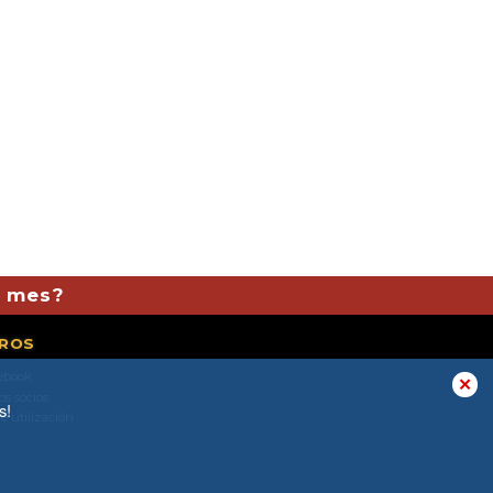
l mes?
ROS
ebook
✕
os socios
s!
e utilización