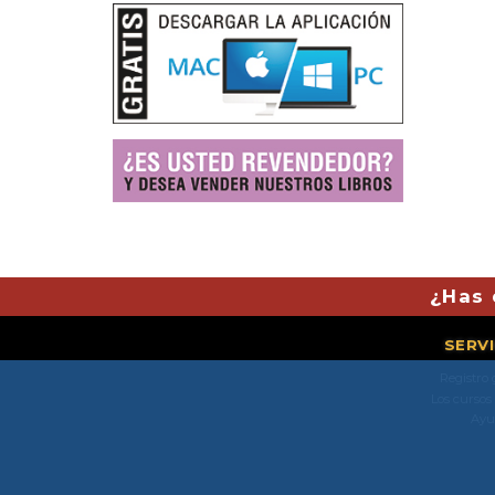
¿Has 
SERV
Registro 
Los cursos
Ayu