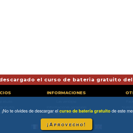
descargado el curso de bateria gratuito de
ICIOS
INFORMACIONES
OT
gratuito
Las ventajas
Fac
 gratuitos
Informaciones generales
Nuestr
¡No te olvides de descargar el
curso de batería gratuito
de este me
da
Rebajas & descuentos
Derechos d
¡Aprovecho!