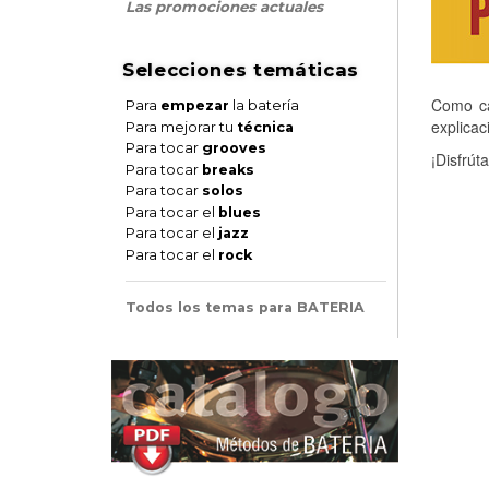
Las promociones actuales
Selecciones temáticas
Como ca
Para
empezar
la batería
explica
Para mejorar tu
técnica
Para tocar
grooves
¡Disfrút
Para tocar
breaks
Para tocar
solos
Para tocar el
blues
Para tocar el
jazz
Para tocar el
rock
Todos los temas para BATERIA