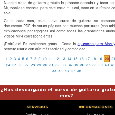
Nuestra clase de guitarra gratuita le propone descubrir y tocar un
Mi, tonalidad esencial para este estilo musical, tanto en la rítmica 
solo.
Como cada mes, este nuevo curso de guitarra se compon
documento PDF de varias páginas con muchas partituras (con tabl
explicaciones pedagógicas así como todas las grabaciones aud
vídeos MP4 correspondientes.
¡Disfrútalo! Es totalmente gratis... Como la
aplicación para Mac 
permite usarlo con aún más facilidad y comodidad.
1
2
3
4
5
6
7
8
9
10
11
12
13
14
15
16
17
18
19
20
2
24
25
26
27
28
29
30
31
32
33
34
35
36
37
38
39
40
41
44
45
46
47
48
¿Has descargado el curso de guitarra gratu
mes?
SERVICIOS
INFORMACIONES
Registro gratuito
Las ventajas