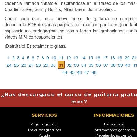
cadencia llamada “Anatole” inspirándose en el fraseo de los más
Charlie Parker, Sonny Rollins, Miles Davis, John Scofield...
Como cada mes, este nuevo curso de guitarra se compon
documento PDF de varias páginas con muchas partituras (con tabl
explicaciones pedagógicas así como todas las grabaciones aud
vídeos MP4 correspondientes.
¡Disfrútalo! Es totalmente gratis...
1
2
3
4
5
6
7
8
9
10
11
12
13
14
15
16
17
18
19
20
21
24
25
26
27
28
29
30
31
32
33
34
35
36
37
38
39
40
4
44
45
46
47
48
¿Has descargado el curso de guitarra gratu
mes?
SERVICIOS
INFORMACIONES
Registro gratuito
Las ventajas
Los cursos gratuitos
Informaciones generales
Ayuda
Rebajas & descuentos