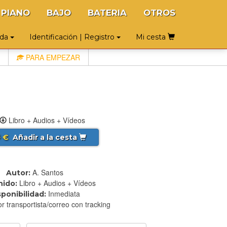
PIANO
BAJO
BATERIA
OTROS
uda
Identificación | Registro
Mi cesta
PARA EMPEZAR
Libro + Audios + Vídeos
€
Añadir a la cesta
5
A. Santos
Autor:
Libro + Audios + Vídeos
ido:
Inmediata
sponibilidad:
r transportista/correo con tracking