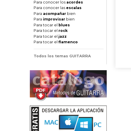
Para conocer los
acordes
Para conocer las
escalas
Para
acompañar
bien
Para
improvisar
bien
Para tocar el
blues
Para tocar el
rock
Para tocar el
jazz
Para tocar el
flamenco
Todos los temas GUITARRA