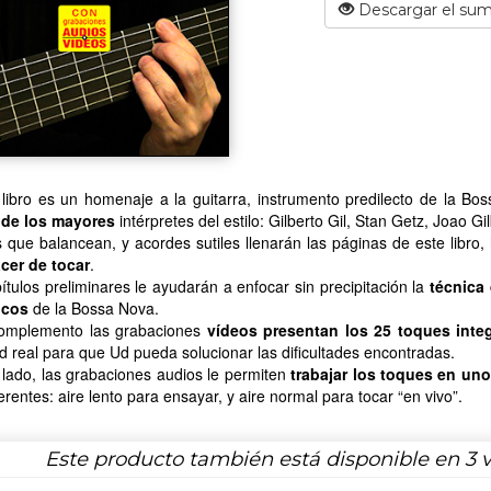
Descargar el sum
 libro es un homenaje a la guitarra, instrumento predilecto de la B
de los mayores
intérpretes del estilo: Gilberto Gil, Stan Getz, Joao G
 que balancean, y acordes sutiles llenarán las páginas de este libro
cer de tocar
.
ítulos preliminares le ayudarán a enfocar sin precipitación la
técnica
icos
de la Bossa Nova.
mplemento las grabaciones
vídeos presentan los 25 toques integ
d real para que Ud pueda solucionar las dificultades encontradas.
 lado, las grabaciones audios le permiten
trabajar los toques en un
ferentes: aire lento para ensayar, y aire normal para tocar “en vivo”.
Este producto también está disponible en 3 