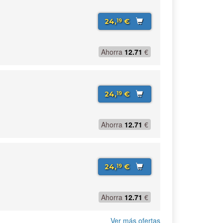
24,
€
19
Ahorra
12.71
€
24,
€
19
Ahorra
12.71
€
24,
€
19
Ahorra
12.71
€
Ver más ofertas