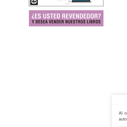
Al c
auto