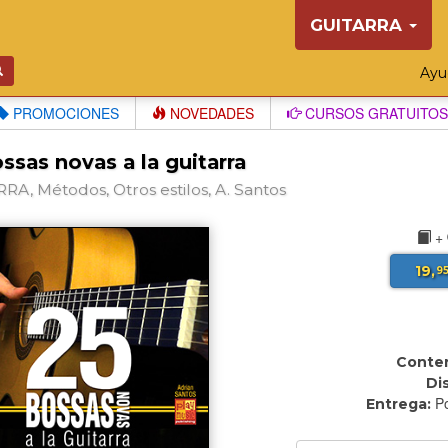
GUITARRA
Ay
PROMOCIONES
NOVEDADES
CURSOS GRATUITOS
ssas novas a la guitarra
RA, Métodos, Otros estilos, A. Santos
+
19,
9
Conten
Di
Po
Entrega: