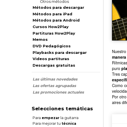
Otros métodos
Métodos para descargar
Métodos para iPad
Métodos para Android
Cursos How2Play
Partituras How2Play
Memos
DVD Pedagógicos
Nuestro
Playbacks para descargar
manera 
Videos partituras
Rítmicas
Descargas gratuitas
puro
pla
Tres cap
específ
Las últimas novedades
Como co
Las ofertas agrupadas
velocida
Las promociones actuales
Por otro
aires di
Selecciones temáticas
Para
empezar
la guitarra
Para mejorar tu
técnica