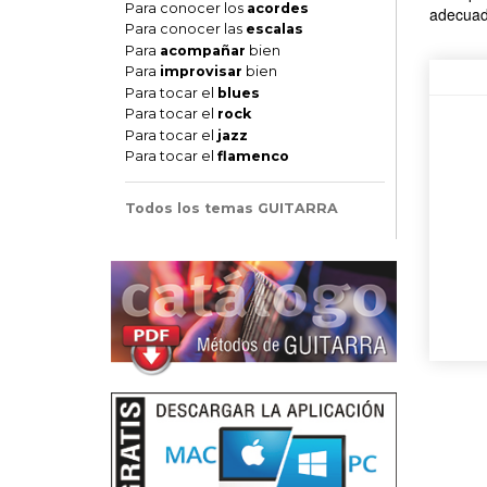
Para conocer los
acordes
adecuad
Para conocer las
escalas
Para
acompañar
bien
Para
improvisar
bien
Para tocar el
blues
Para tocar el
rock
Para tocar el
jazz
Para tocar el
flamenco
Todos los temas GUITARRA