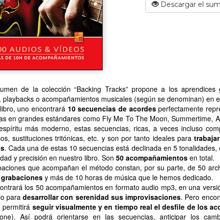
Descargar el sum
lumen de la colección “Backing Tracks” propone a los aprendices
, playbacks o acompañamientos musicales (según se denominan) en el
libro, uno encontrará
10 secuencias de acordes
perfectamente repres
das en grandes estándares como Fly Me To The Moon, Summertime, Aut
spíritu más moderno, estas secuencias, ricas, a veces incluso compl
os, sustituciones tritónicas, etc. y son por tanto ideales para
trabaja
as
. Cada una de estas 10 secuencias está declinada en 5 tonalidades, 
idad y precisión en nuestro libro. Son
50 acompañamientos
en total.
aciones que acompañan el método constan, por su parte, de 50 archiv
 grabaciones
y más de 10 horas de música que le hemos dedicado.
ntrará los 50 acompañamientos en formato audio mp3, en una versión 
io para
desarrollar con serenidad sus improvisaciones
. Pero encon
e permitirá
seguir visualmente y en tiempo real el desfile de los a
one). Así podrá orientarse en las secuencias, anticipar los camb