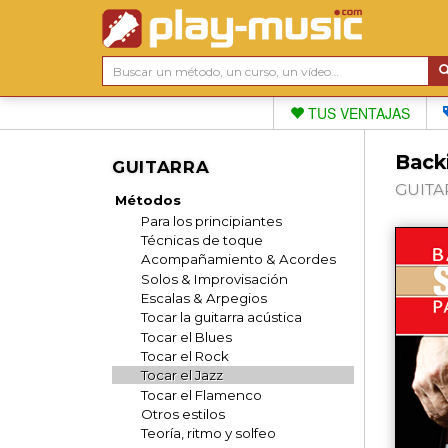
TUS VENTAJAS
Backi
GUITARRA
GUITAR
Métodos
Para los principiantes
Técnicas de toque
Acompañamiento & Acordes
Solos & Improvisación
Escalas & Arpegios
Tocar la guitarra acústica
Tocar el Blues
Tocar el Rock
Tocar el Jazz
Tocar el Flamenco
Otros estilos
Teoría, ritmo y solfeo