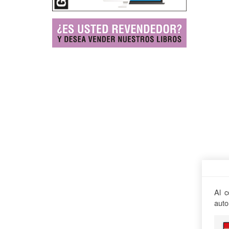
Al c
auto