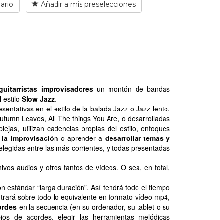
ario
Añadir a mis preselecciones
guitarristas improvisadores
un montón de bandas
 estilo
Slow Jazz
.
entativas en el estilo de la balada Jazz o Jazz lento.
umn Leaves, All The things You Are, o desarrolladas
ejas, utilizan cadencias propias del estilo, enfoques
r la improvisación
o aprender a
desarrollar temas y
elegidas entre las más corrientes, y todas presentadas
os audios y otros tantos de vídeos. O sea, en total,
estándar “larga duración”. Así tendrá todo el tiempo
trará sobre todo lo equivalente en formato vídeo mp4,
cordes
en la secuencia (en su ordenador, su tablet o su
ios de acordes, elegir las herramientas melódicas