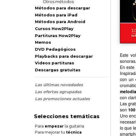
Otros métodos
Métodos para descargar
Métodos para iPad
Métodos para Android
Cursos How2Play
Partituras How2Play
Memos
DVD Pedagógicos
Este vo
Playbacks para descargar
sonoras
Videos partituras
En este 
Descargas gratuitas
Inspira
con un e
cromátic
Las últimas novedades
melodí
Las ofertas agrupadas
con clar
Las promociones actuales
Las grab
son
100
Uno enco
Selecciones temáticas
necesar
Para
empezar
la guitarra
lo que l
Para mejorar tu
técnica
smartph