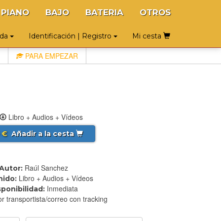
PIANO
BAJO
BATERIA
OTROS
uda
Identificación | Registro
Mi cesta
PARA EMPEZAR
Libro + Audios + Vídeos
€
Añadir a la cesta
Raúl Sanchez
Autor:
Libro + Audios + Vídeos
ido:
Inmediata
sponibilidad:
r transportista/correo con tracking