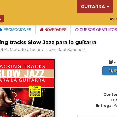
GUITARRA
Ay
PROMOCIONES
NOVEDADES
CURSOS GRATUITOS
ng tracks Slow Jazz para la guitarra
RA, Métodos, Tocar el Jazz, Raúl Sanchez
+
11,
95
Conten
Di
Po
Entrega: