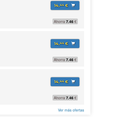
14,
€
44
Ahorra
7.46
€
14,
€
44
Ahorra
7.46
€
14,
€
44
Ahorra
7.46
€
Ver más ofertas