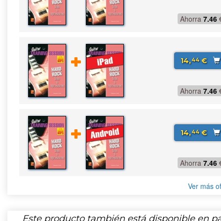
Ahorra
7.46
14,
€
44
Ahorra
7.46
14,
€
44
Ahorra
7.46
Ver más of
Este producto también está disponible en pa