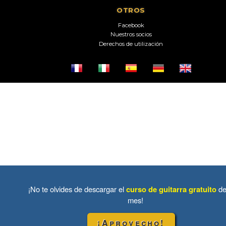
OTROS
Facebook
Nuestros socios
Derechos de utilización
¡No te olvides de descargar el
curso de guitarra gratuito
de
mes!
¡Aprovecho!