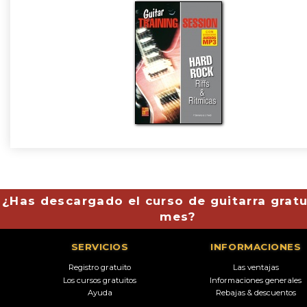
¿Has descargado el curso de guitarra gratu
mes?
SERVICIOS
INFORMACIONES
Registro gratuito
Las ventajas
Los cursos gratuitos
Informaciones generales
Ayuda
Rebajas & descuentos