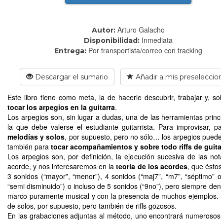
Arturo Galacho
Autor:
Inmediata
Disponibilidad:
Por transportista/correo con tracking
Entrega:
Descargar el sumario
Añadir a mis preseleccio
Este libro tiene como meta, la de hacerle descubrir, trabajar y, so
tocar los arpegios en la guitarra
.
Los arpegios son, sin lugar a dudas, una de las herramientas princ
la que debe valerse el estudiante guitarrista. Para improvisar, 
melodías y solos
, por supuesto, pero no sólo… los arpegios pued
también para
tocar acompañamientos y sobre todo riffs de guita
Los arpegios son, por definición, la ejecución sucesiva de las no
acorde, y nos interesaremos en la
teoría de los acordes
, que ésto
3 sonidos (“mayor”, “menor”), 4 sonidos (“maj7”, “m7”, “séptimo” 
“semi disminuido”) o incluso de 5 sonidos (“9no”), pero siempre den
marco puramente musical y con la presencia de muchos ejemplos.
de solos, por supuesto, pero también de riffs gozosos.
En las grabaciones adjuntas al método, uno encontrará numerosos