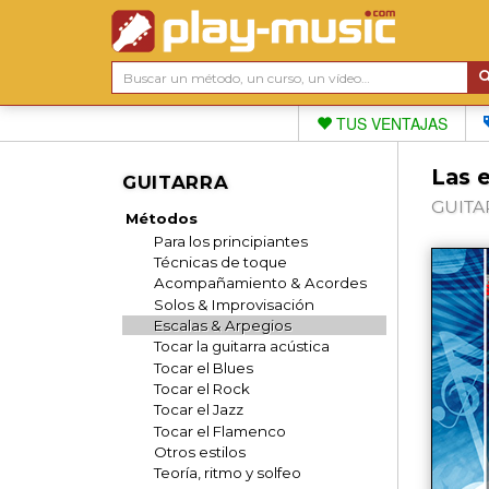
TUS VENTAJAS
Las e
GUITARRA
GUITAR
Métodos
Para los principiantes
Técnicas de toque
Acompañamiento & Acordes
Solos & Improvisación
Escalas & Arpegios
Tocar la guitarra acústica
Tocar el Blues
Tocar el Rock
Tocar el Jazz
Tocar el Flamenco
Otros estilos
Teoría, ritmo y solfeo