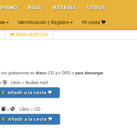
PIANO
BAJO
BATERIA
OTROS
uda
Identificación | Registro
Mi cesta
PARA EMPEZAR
: con grabaciones en
disco
(CD y/o DVD) o
para descargar
.
+
Libro + Audios mp3
€
Añadir a la cesta
5
+
Libro + CD
€
Añadir a la cesta
5