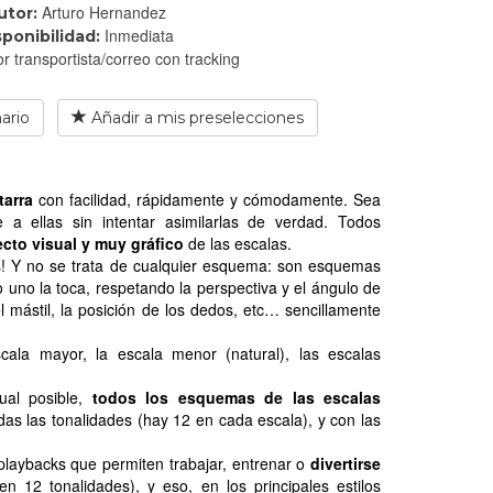
Arturo Hernandez
utor:
Inmediata
sponibilidad:
r transportista/correo con tracking
ario
Añadir a mis preselecciones
tarra
con facilidad, rápidamente y cómodamente. Sea
 a ellas sin intentar asimilarlas de verdad. Todos
cto visual y muy gráfico
de las escalas.
s! Y no se trata de cualquier esquema: son esquemas
uno la toca, respetando la perspectiva y el ángulo de
el mástil, la posición de los dedos, etc… sencillamente
ala mayor, la escala menor (natural), las escalas
ual posible,
todos los esquemas de las escalas
todas las tonalidades (hay 12 en cada escala), y con las
laybacks que permiten trabajar, entrenar o
divertirse
12 tonalidades), y eso, en los principales estilos