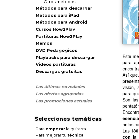
Otros métodos
Métodos para descargar
Métodos para iPad
Métodos para Android
Cursos How2Play
Partituras How2Play
Memos
DVD Pedagógicos
Este mé
Playbacks para descargar
para ap
Videos partituras
encontra
Descargas gratuitas
Así que
present
visión, 
Las últimas novedades
para que
Las ofertas agrupadas
Son las
Las promociones actuales
pentatón
Encontr
esencia
Selecciones temáticas
notas c
Para
empezar
la guitarra
Las
180
Para mejorar tu
técnica
con la 