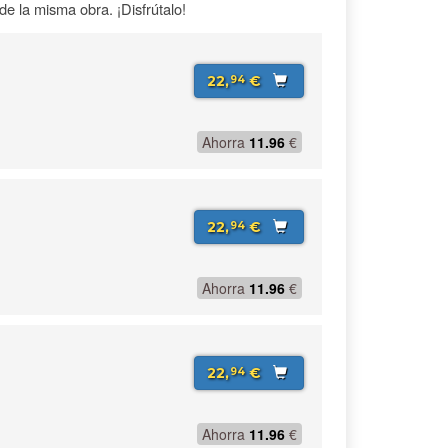
e la misma obra. ¡Disfrútalo!
22,
€
94
Ahorra
11.96
€
22,
€
94
Ahorra
11.96
€
22,
€
94
Ahorra
11.96
€