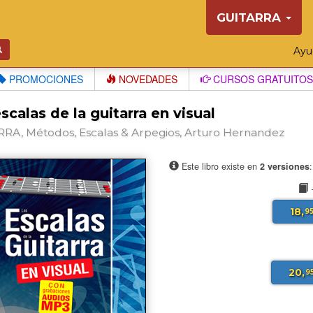
GUITARRA
Ay
PROMOCIONES
NOVEDADES
CURSOS GRATUITOS
scalas de la guitarra en visual
RA, Métodos, Escalas & Arpegios, Arturo Hernandez
Este libro existe en
2 versiones
18,
9
20,
9