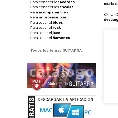
Para conocer los
acordes
musicale
Para conocer las
escalas
Para
acompañar
bien
👉 El l
Para
improvisar
bien
descarg
Para tocar el
blues
Para tocar el
rock
Para tocar el
jazz
Para tocar el
flamenco
Todos los temas GUITARRA