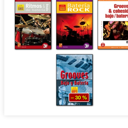
– 30 %