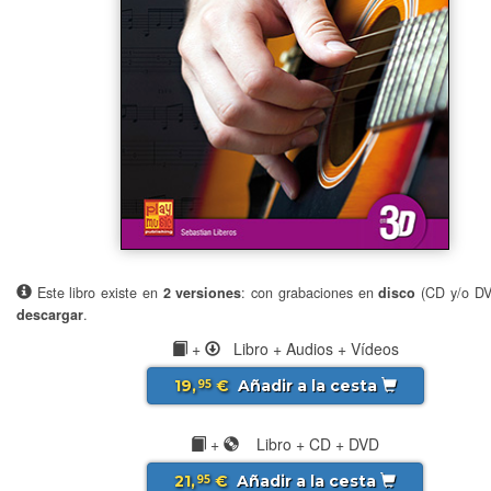
Este libro existe en
2 versiones
: con grabaciones en
disco
(CD y/o D
descargar
.
+
Libro + Audios + Vídeos
19,
€
Añadir a la cesta
95
+
Libro + CD + DVD
21,
€
Añadir a la cesta
95