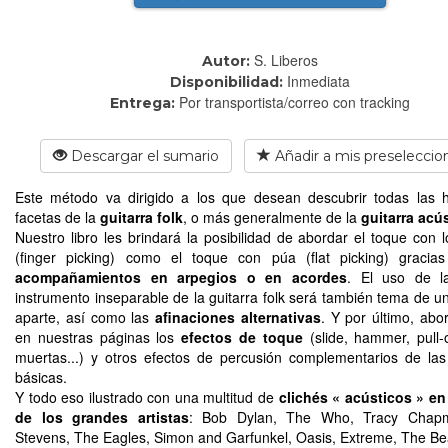
S. Liberos
Autor:
Inmediata
Disponibilidad:
Por transportista/correo con tracking
Entrega:
Descargar el sumario
Añadir a mis preseleccio
Este método va dirigido a los que desean descubrir todas las
facetas de la
guitarra folk
, o más generalmente de la
guitarra acú
Nuestro libro les brindará la posibilidad de abordar el toque con 
(finger picking) como el toque con púa (flat picking) gracia
acompañamientos en arpegios o en acordes
. El uso de 
instrumento inseparable de la guitarra folk será también tema de un
aparte, así como las
afinaciones alternativas
. Y por último, ab
en nuestras páginas los
efectos de toque
(slide, hammer, pull-o
muertas...) y otros efectos de percusión complementarios de las
básicas.
Y todo eso ilustrado con una multitud de
clichés « acústicos » en 
de los grandes artistas
: Bob Dylan, The Who, Tracy Chap
Stevens, The Eagles, Simon and Garfunkel, Oasis, Extreme, The Bea