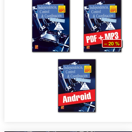
– 20 %