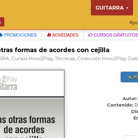
GUITARRA
Ay
PROMOCIONES
NOVEDADES
CURSOS GRATUITOS
tras formas de acordes con cejilla
RA, Cursos How2Play, Técnicas, Colección How2Play Guit
4,
95
Autor:
D
Contenido:
Di
E