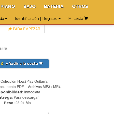
PIANO
BAJO
BATERIA
OTROS
uda
Identificación | Registro
Mi cesta
PARA EMPEZAR
arra
€
Añadir a la cesta
Colección How2Play Guitarra
ocumento PDF + Archivos MP3 / MP4
Inmediata
sponibilidad:
Para descargar
ntrega:
23.91 Mo
Peso: