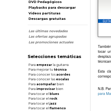
DVD Pedagógicos
Playbacks para descargar
Videos partituras
Descargas gratuitas
Las últimas novedades
Las ofertas agrupadas
Las promociones actuales
También
tocar u
desplaz
Selecciones temáticas
técnica
Para
empezar
la guitarra
Para mejorar tu
técnica
Esta cl
Para conocer los
acordes
correspo
Para conocer las
escalas
Para
acompañar
bien
N.B. Par
Para
improvisar
bien
para Ma
Para tocar el
blues
Para tocar el
rock
Para tocar el
jazz
Para tocar el
flamenco