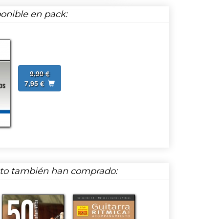
onible en pack:
9,90 €
7,95 €
cto también han comprado: