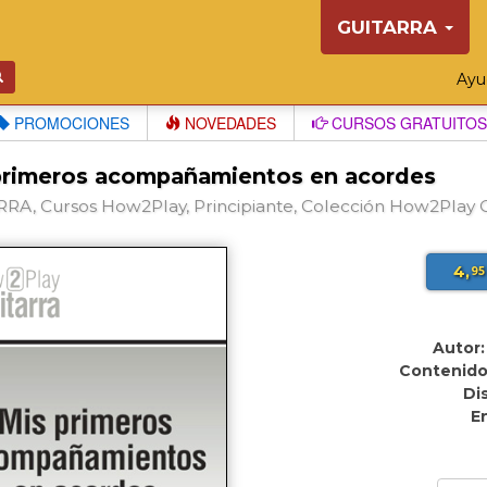
GUITARRA
Ay
PROMOCIONES
NOVEDADES
CURSOS GRATUITOS
primeros acompañamientos en acordes
RA, Cursos How2Play, Principiante, Colección How2Play G
4,
95
Autor:
Contenido
Di
E