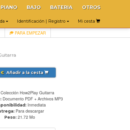
PIANO
BAJO
BATERIA
OTROS
uda
Identificación | Registro
Mi cesta
PARA EMPEZAR
uitarra
€
Añadir a la cesta
Colección How2Play Guitarra
Documento PDF + Archivos MP3
:
Inmediata
sponibilidad:
Para descargar
ntrega:
21.72 Mo
Peso: