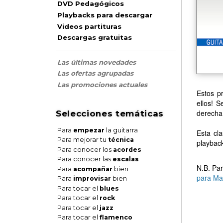
DVD Pedagógicos
Playbacks para descargar
Videos partituras
Descargas gratuitas
Las últimas novedades
Las ofertas agrupadas
Las promociones actuales
Estos p
ellos! S
derecha
Selecciones temáticas
Para
empezar
la guitarra
Esta cl
Para mejorar tu
técnica
playback
Para conocer los
acordes
Para conocer las
escalas
N.B. Par
Para
acompañar
bien
para Ma
Para
improvisar
bien
Para tocar el
blues
Para tocar el
rock
Para tocar el
jazz
Para tocar el
flamenco