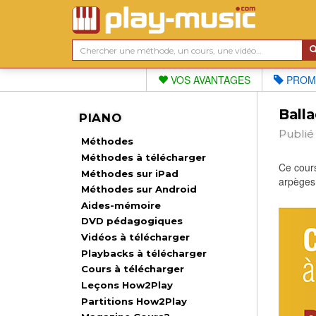
VOS AVANTAGES
PROM
Ball
PIANO
Publié
Méthodes
Méthodes à télécharger
Ce cours
Méthodes sur iPad
arpèges,
Méthodes sur Android
Aides-mémoire
DVD pédagogiques
Vidéos à télécharger
Playbacks à télécharger
Cours à télécharger
Leçons How2Play
Partitions How2Play