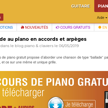
GUITARE
PIA
Aide
OTIONS
NOUVEAUTÉS
COURS GRATUITS
EN 
ade au piano en accords et arpèges
 dans le blog
piano & claviers
le 06/05/2019
 de piano gratuit propose d’aborder une chanson de type “ballade” par 
 et ce sur une même et unique grille.