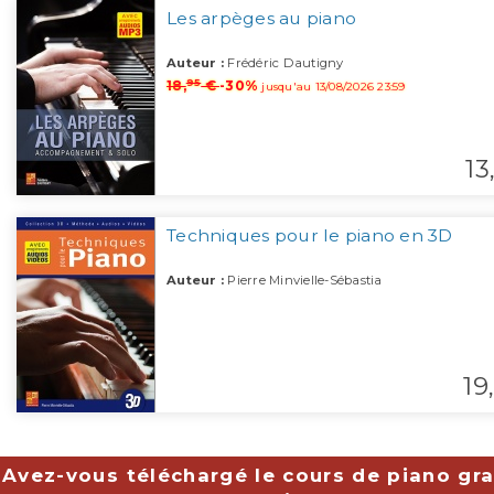
Les arpèges au piano
Auteur :
Frédéric Dautigny
95
18,
€
-30%
jusqu'au 13/08/2026 23:59
13
Techniques pour le piano en 3D
Auteur :
Pierre Minvielle-Sébastia
19,
Avez-vous téléchargé le cours de piano gra