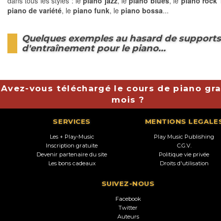
dans tous les styles : le
piano jazz
, le
piano blues
, le
piano rock '
piano de variété
, le
piano funk
, le
piano bossa
...
Quelques exemples au hasard de support
d'entraînement pour le piano...
Avez-vous téléchargé le cours de piano gra
mois ?
SERVICES
MENTIONS LEGALE
Les + Play-Music
Play Music Publishing
Inscription gratuite
C.G.V.
Devenir partenaire du site
Politique vie privée
Les bons cadeaux
Droits d'utilisation
SUIVEZ-NOUS
Facebook
Twitter
Auteurs