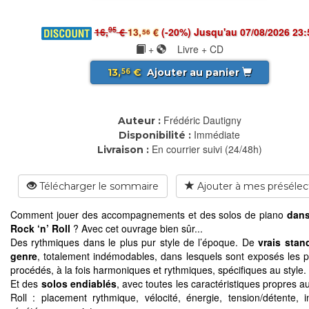
95
16,
€
13,
€
(-20%) Jusqu'au 07/08/2026 23:
56
+
Livre + CD
13,
€
Ajouter au panier
56
Frédéric Dautigny
Auteur :
Immédiate
Disponibilité :
En courrier suivi (24/48h)
Livraison :
Télécharger le sommaire
Ajouter à mes présélec
Comment jouer des accompagnements et des solos de piano
dans
Rock ‘n’ Roll
? Avec cet ouvrage bien sûr...
Des rythmiques dans le plus pur style de l’époque. De
vrais stan
genre
, totalement indémodables, dans lesquels sont exposés les p
procédés, à la fois harmoniques et rythmiques, spécifiques au style.
Et des
solos endiablés
, avec toutes les caractéristiques propres a
Roll : placement rythmique, vélocité, énergie, tension/détente, in