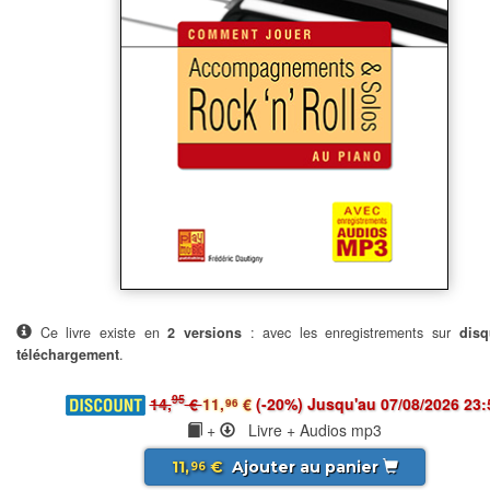
Ce livre existe en
2 versions
: avec les enregistrements sur
disq
téléchargement
.
95
14,
€
11,
€
(-20%) Jusqu'au 07/08/2026 23:
96
+
Livre + Audios mp3
11,
€
Ajouter au panier
96