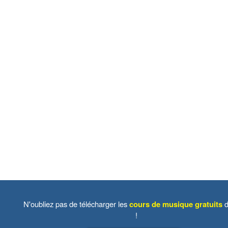
N'oubliez pas de télécharger les
cours de musique gratuits
d
!