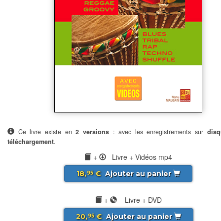
Ce livre existe en
2 versions
: avec les enregistrements sur
disq
téléchargement
.
+
Livre + Vidéos mp4
18,
€
Ajouter au panier
95
+
Livre + DVD
20,
€
Ajouter au panier
95