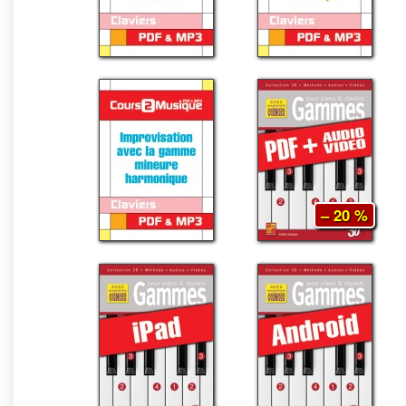
– 20 %