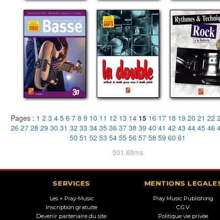
Pages :
1
2
3
4
5
6
7
8
9
10
11
12
13
14
15
16
17
18
19
20
21
22
26
27
28
29
30
31
32
33
34
35
36
37
38
39
40
41
42
43
44
45
46
50
51
52
53
54
55
56
57
58
59
60
61
501.68ms
SERVICES
MENTIONS LEGALE
Les + Play-Music
Play Music Publishing
Inscription gratuite
C.G.V.
Devenir partenaire du site
Politique vie privée