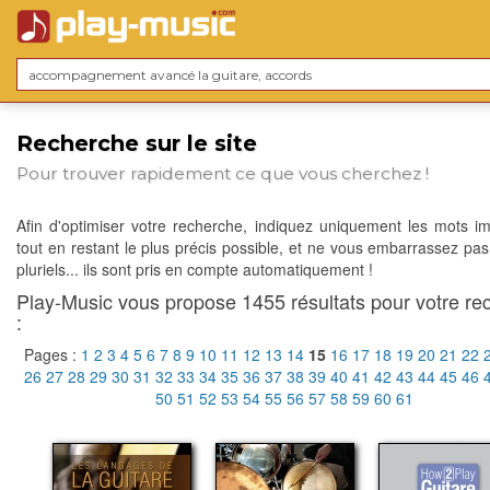
Recherche sur le site
Pour trouver rapidement ce que vous cherchez !
Afin d'optimiser votre recherche, indiquez uniquement les mots im
tout en restant le plus précis possible, et ne vous embarrassez pas
pluriels... ils sont pris en compte automatiquement !
Play-Music vous propose 1455 résultats pour votre re
:
Pages :
1
2
3
4
5
6
7
8
9
10
11
12
13
14
15
16
17
18
19
20
21
22
26
27
28
29
30
31
32
33
34
35
36
37
38
39
40
41
42
43
44
45
46
50
51
52
53
54
55
56
57
58
59
60
61