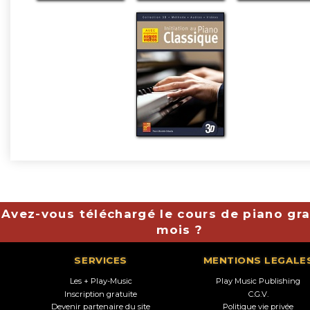
Avez-vous téléchargé le cours de piano gra
mois ?
SERVICES
MENTIONS LEGALE
Les + Play-Music
Play Music Publishing
Inscription gratuite
C.G.V.
Devenir partenaire du site
Politique vie privée