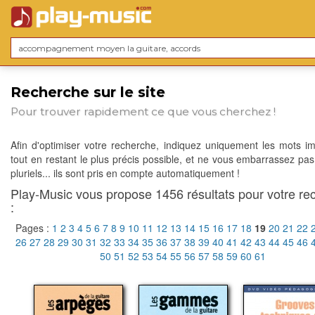
Recherche sur le site
Pour trouver rapidement ce que vous cherchez !
Afin d'optimiser votre recherche, indiquez uniquement les mots im
tout en restant le plus précis possible, et ne vous embarrassez pas
pluriels... ils sont pris en compte automatiquement !
Play-Music vous propose 1456 résultats pour votre re
:
Pages :
1
2
3
4
5
6
7
8
9
10
11
12
13
14
15
16
17
18
19
20
21
22
26
27
28
29
30
31
32
33
34
35
36
37
38
39
40
41
42
43
44
45
46
50
51
52
53
54
55
56
57
58
59
60
61