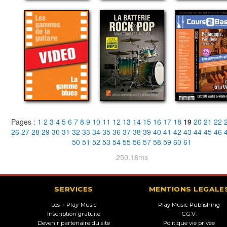
Pages :
1
2
3
4
5
6
7
8
9
10
11
12
13
14
15
16
17
18
19
20
21
22
26
27
28
29
30
31
32
33
34
35
36
37
38
39
40
41
42
43
44
45
46
50
51
52
53
54
55
56
57
58
59
60
61
250.18ms
SERVICES
MENTIONS LEGALE
Les + Play-Music
Play Music Publishing
Inscription gratuite
C.G.V.
Devenir partenaire du site
Politique vie privée