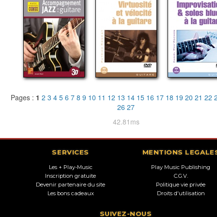
Pages :
1
2
3
4
5
6
7
8
9
10
11
12
13
14
15
16
17
18
19
20
21
22
26
27
42.81ms
SERVICES
MENTIONS LEGALE
Les + Play-Music
Play Music Publishing
Inscription gratuite
C.G.V.
Devenir partenaire du site
Politique vie privée
Les bons cadeaux
Droits d'utilisation
SUIVEZ-NOUS