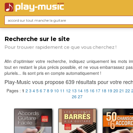
Recherche sur le site
Pour trouver rapidement ce que vous cherchez !
Afin d'optimiser votre recherche, indiquez uniquement les mots im
tout en restant le plus précis possible, et ne vous embarrassez pas
pluriels... ils sont pris en compte automatiquement !
Play-Music vous propose 639 résultats pour votre rech
Pages :
1
2
3
4
5
6
7
8
9
10
11
12
13
14
15
16
17
18
19
20
21
22
26
27