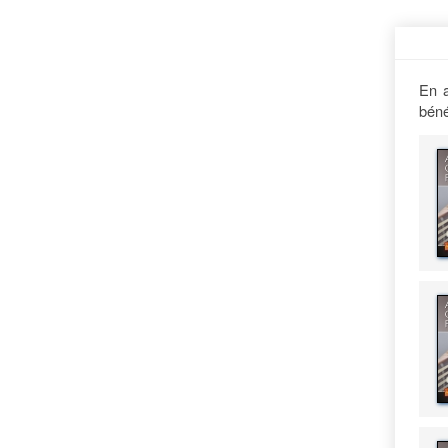
En a
béné