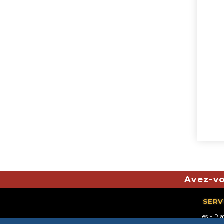
Avez-vo
SERV
Les + Pl