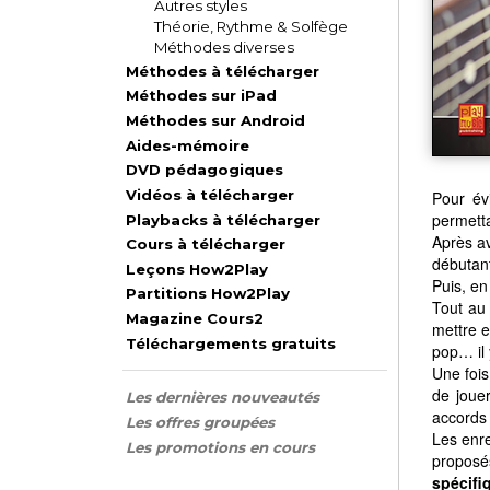
Autres styles
Théorie, Rythme & Solfège
Méthodes diverses
Méthodes à télécharger
Méthodes sur iPad
Méthodes sur Android
Aides-mémoire
DVD pédagogiques
Vidéos à télécharger
Pour év
permetta
Playbacks à télécharger
Après av
Cours à télécharger
débutant
Leçons How2Play
Puis, en
Partitions How2Play
Tout au
Magazine Cours2
mettre e
Téléchargements gratuits
pop… il 
Une fois
de joue
Les dernières nouveautés
accords à
Les offres groupées
Les enre
Les promotions en cours
proposés
spécifi