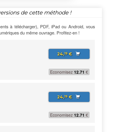
versions de cette méthode !
ents à télécharger), PDF, iPad ou Android, vous
numériques du même ouvrage. Profitez-en !
24,
€
19
Economisez
12.71
€
24,
€
19
Economisez
12.71
€