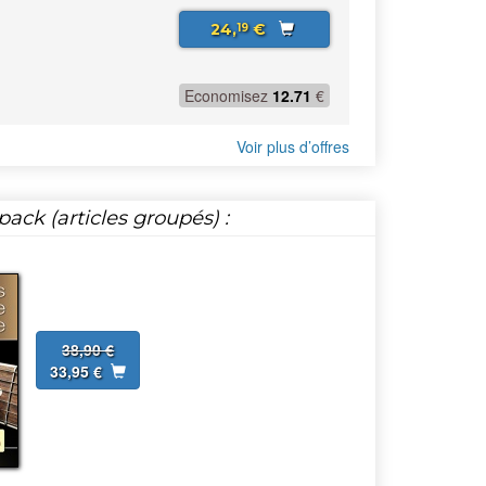
24,
€
19
Economisez
12.71
€
Voir plus d’offres
ack (articles groupés) :
38,90 €
33,95 €