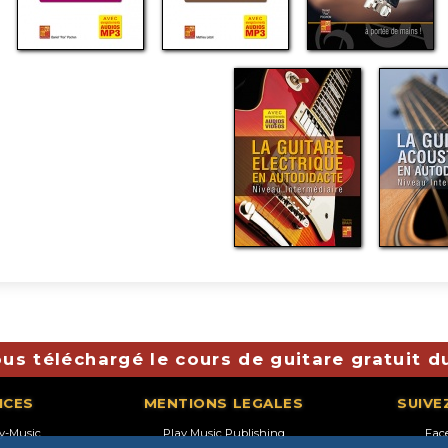
us téléchargé le cours de guitare gratuit d
ICES
MENTIONS LEGALES
SUIVE
ay-Music
Play Music Publishing
Fac