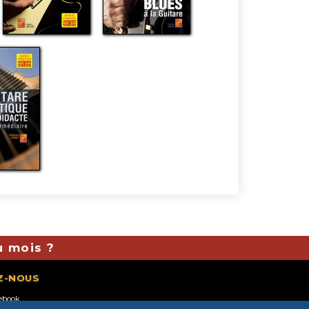
u mois ?
Z-NOUS
ebook