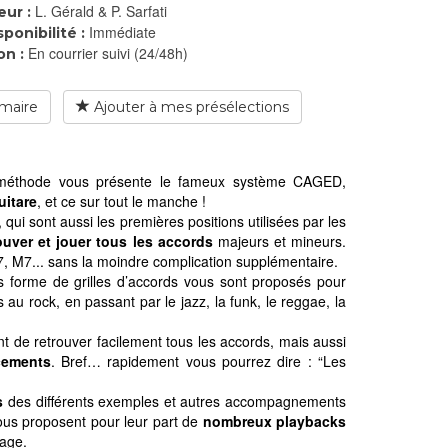
L. Gérald & P. Sarfati
eur :
Immédiate
sponibilité :
En courrier suivi (24/48h)
on :
maire
Ajouter à mes présélections
te méthode vous présente le fameux système CAGED,
uitare
, et ce sur tout le manche !
qui sont aussi les premières positions utilisées par les
ouver et jouer tous les accords
majeurs et mineurs.
m7, M7... sans la moindre complication supplémentaire.
 forme de grilles d’accords vous sont proposés pour
 au rock, en passant par le jazz, la funk, le reggae, la
t de retrouver facilement tous les accords, mais aussi
cements
. Bref… rapidement vous pourrez dire : “Les
s
des différents exemples et autres accompagnements
ous proposent pour leur part de
nombreux playbacks
rage.