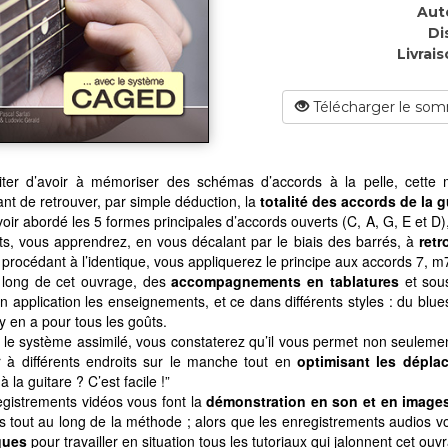
Aut
Di
Livrais
Télécharger le som
iter d’avoir à mémoriser des schémas d’accords à la pelle, cet
nt de retrouver, par simple déduction, la
totalité des accords de la g
oir abordé les 5 formes principales d’accords ouverts (C, A, G, E et D), 
s, vous apprendrez, en vous décalant par le biais des barrés, à
retr
 procédant à l’identique, vous appliquerez le principe aux accords 7, 
 long de cet ouvrage, des
accompagnements en tablatures
et sous
n application les enseignements, et ce dans différents styles : du blues
y en a pour tous les goûts.
 le système assimilé, vous constaterez qu’il vous permet non seulemen
r à différents endroits sur le manche tout en
optimisant les dépla
 la guitare ? C’est facile !”
gistrements vidéos vous font la
démonstration en son et en image
 tout au long de la méthode ; alors que les enregistrements audios v
ques
pour travailler en situation tous les tutoriaux qui jalonnent cet ouv