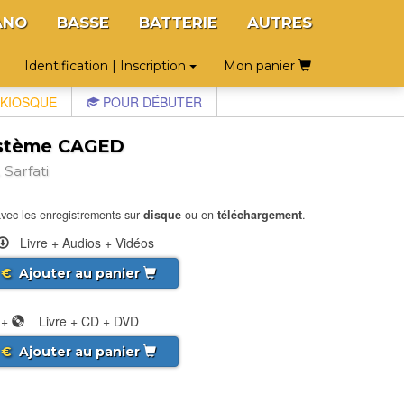
ANO
BASSE
BATTERIE
AUTRES
Identification | Inscription
Mon panier
KIOSQUE
POUR DÉBUTER
 système CAGED
Sarfati
vec les enregistrements sur
disque
ou en
téléchargement
.
Livre + Audios + Vidéos
€
Ajouter au panier
+
Livre + CD + DVD
€
Ajouter au panier