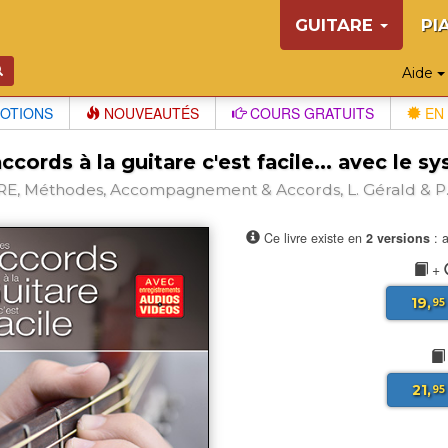
GUITARE
PI
Aide
OTIONS
NOUVEAUTÉS
COURS GRATUITS
EN 
ccords à la guitare c'est facile... avec le
E, Méthodes, Accompagnement & Accords, L. Gérald & P. 
Ce livre existe en
2 versions
: a
+
19,
95
21,
95